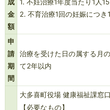
成
1. 不妊治療1年度当たり1人1
金
2. 不育治療1回の妊娠につき
額
申
請
治療を受けた日の属する月
期
て2年以内
間
大多喜町役場 健康福祉課窓
【必要なもの】