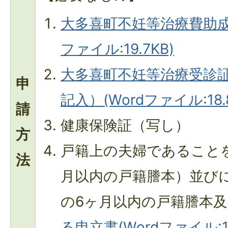
大多喜町不妊等治療費助成
ファイル:19.7KB)
大多喜町不妊等治療受診
申
記入）(Wordファイル:18.
請
健康保険証（写し）
方
戸籍上の夫婦であること
法
月以内の戸籍謄本）並び
の6ヶ月以内の戸籍謄本
る申立書(Wordファイル:17