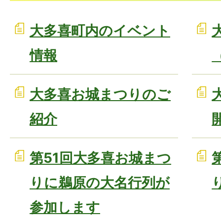
大多喜町内のイベント
情報
大多喜お城まつりのご
紹介
第51回大多喜お城まつ
りに鵜原の大名行列が
参加します