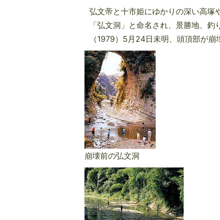
弘文帝と十市姫にゆかりの深い高塚
「弘文洞」と命名され、景勝地、釣
（1979）5月24日未明、頭頂部が
崩壊前の弘文洞