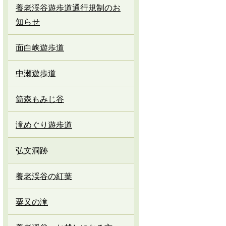
養老渓谷遊歩道通行規制のお
知らせ
面白峡遊歩道
中瀬遊歩道
筒森もみじ谷
滝めぐり遊歩道
弘文洞跡
養老渓谷の紅葉
粟又の滝