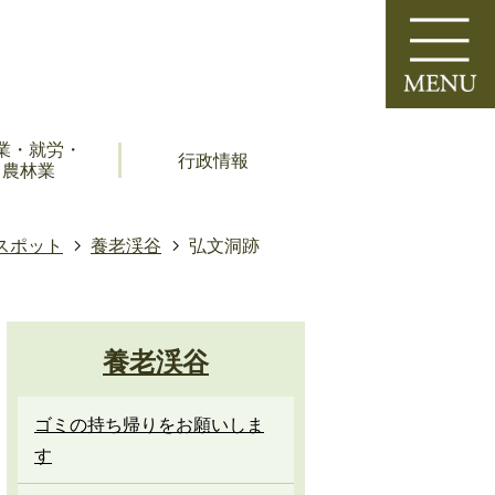
業・就労・
行政情報
農林業
スポット
養老渓谷
弘文洞跡
養老渓谷
ゴミの持ち帰りをお願いしま
す