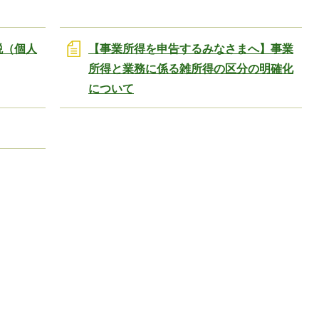
税（個人
【事業所得を申告するみなさまへ】事業
所得と業務に係る雑所得の区分の明確化
について