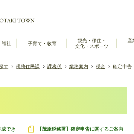
観光・移住・
産
・福祉
子育て・教育
文化・スポーツ
探す
税務住民課
課税係
業務案内
税金
確定申告
作成でき
【茂原税務署】確定申告に関するご案内