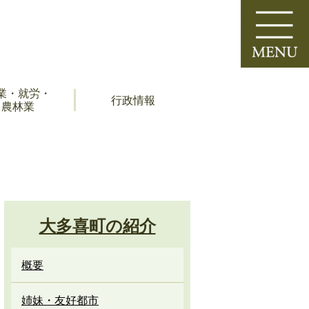
業・就労・
行政情報
農林業
大多喜町の紹介
概要
姉妹・友好都市