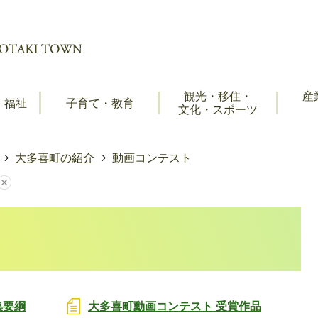
観光・移住・
産
・福祉
子育て・教育
文化・スポーツ
大多喜町の紹介
動画コンテスト
集要綱
大多喜町動画コンテスト 受賞作品